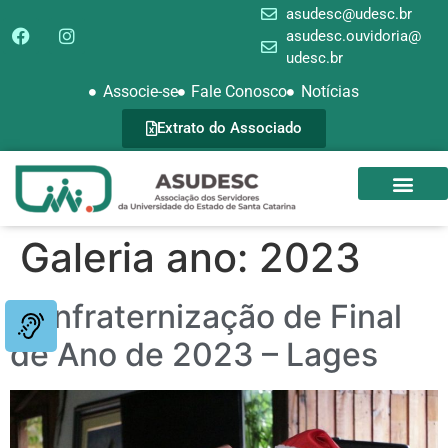
asudesc@udesc.br
asudesc.ouvidoria@
udesc.br
Associe-se
Fale Conosco
Notícias
Extrato do Associado
SEDE CAMPEST
GALERIA DE FOTOS
Galeria ano:
2023
Confraternização de Final
de Ano de 2023 – Lages