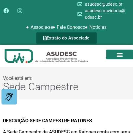
asudesc@udesc.br
asudesc.ouvidoria@
udesc.br
Associe-se
Fale Conosco
Notícias
Extrato do Associado
SEDE CAMPEST
GALERIA DE FOTOS
Você está em:
Sede Campestre
DESCRIÇÃO SEDE CAMPESTRE RATONES
A Sede Campestre da ASUDESC em Ratones conta com uma