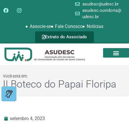
asudesc@udesc.br
asudesc.ouvidoria@
udesc.br
Associe-se
Fale Conosco
Notícias
Extrato do Associado
SEDE CAMPEST
GALERIA DE FOTOS
Você está em:
II Boteco do Papai Floripa
setembro 4, 2023