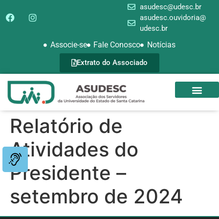
asudesc@udesc.br
asudesc.ouvidoria@
udesc.br
Associe-se
Fale Conosco
Notícias
Extrato do Associado
SEDE CAMPEST
GALERIA DE FOTOS
Relatório de
Atividades do
Presidente –
setembro de 2024