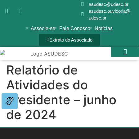
asudesc@udesc.br
asudesc.ouvidoria@
udesc.br
Associe-se
Fale Conosco
Notícias
Extrato do Associado
Relatório de
SEDE CAMPES
GALERIA DE FOTOS
Atividades do
Presidente – junho
de 2024