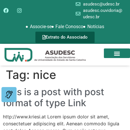
asudesc@udesc.br
asudesc.ouvidoria@
udesc.br
Associe-se
Fale Conosco
Notícias
Extrato do Associado
SEDE CAMPEST
GALERIA DE FOTOS
Tag:
nice
This is a post with post
format of type Link
http://www.kriesi.at Lorem ipsum dolor sit amet,
consectetuer adipiscing elit. Aenean commodo ligula