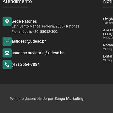
Atendimento
Notí
Eleiç
Sede Ratones
1 de s
Estr. Bento Manoel Ferreira, 2065 - Ratones
ATA 
Florianópolis - SC, 88052-300.
ELEIÇ
28 de 
asudesc@udesc.br
Norma
21 de 
asudesc.ouvidoria@udesc.br
Edital
21 de 
(48) 3664-7884
Website desenvolvido por
Sanga Marketing
.