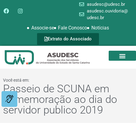
asudesc@udesc.br
asudesc.ouvidoria@
udesc.br
Associe-se
Fale Conosco
Notícias
Extrato do Associado
SEDE CAMPEST
GALERIA DE FOTOS
Você está em:
Passeio de SCUNA em
comemoração ao dia do
servidor publico 2019