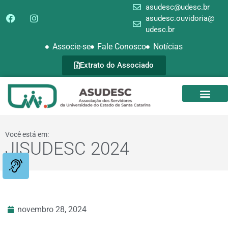
asudesc@udesc.br
asudesc.ouvidoria@
udesc.br
Associe-se
Fale Conosco
Notícias
Extrato do Associado
SEDE CAMPEST
GALERIA DE FOTOS
Você está em:
JISUDESC 2024
novembro 28, 2024