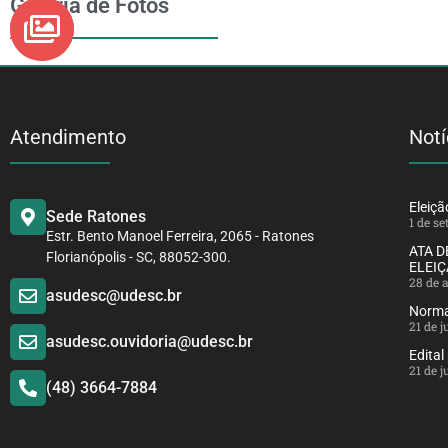
Galeria de Fotos
Atendimento
Notí
Eleiç
Sede Ratones
1 de s
Estr. Bento Manoel Ferreira, 2065 - Ratones
ATA 
Florianópolis - SC, 88052-300.
ELEIÇ
28 de 
asudesc@udesc.br
Norma
21 de 
asudesc.ouvidoria@udesc.br
Edital
21 de 
(48) 3664-7884