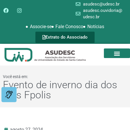
asudesc@udesc.br
asudesc.ouvidoria@
udesc.br
Associe-se
Fale Conosco
Notícias
Extrato do Associado
SEDE CAMPEST
GALERIA DE FOTOS
Você está em:
Evento de inverno dia dos
pais Fpolis
agosto 27, 2024