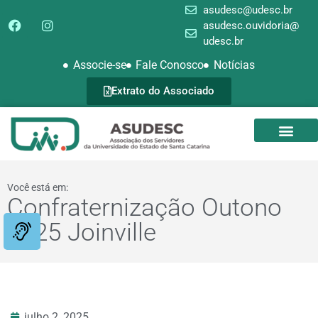
asudesc@udesc.br
asudesc.ouvidoria@
udesc.br
Associe-se
Fale Conosco
Notícias
Extrato do Associado
SEDE CAMPEST
GALERIA DE FOTOS
Você está em:
Confraternização Outono
2025 Joinville
julho 2, 2025