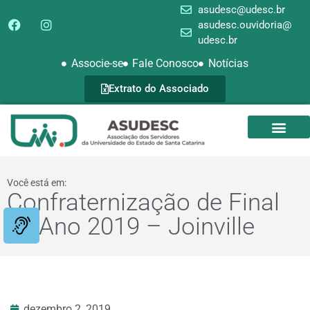
asudesc@udesc.br
asudesc.ouvidoria@
udesc.br
Associe-se
Fale Conosco
Notícias
Extrato do Associado
SEDE CAMPEST
GALERIA DE FOTOS
Você está em:
Confraternização de Final
de Ano 2019 – Joinville
dezembro 2, 2019