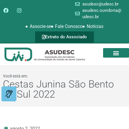
asudesc@udesc.br
asudesc.ouvidoria@
udesc.br
Associe-se
Fale Conosco
Notícias
Extrato do Associado
SEDE CAMPEST
GALERIA DE FOTOS
Você está em:
Cestas Junina São Bento
do Sul 2022
agosto 2, 2022