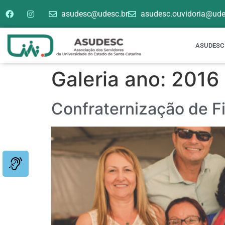
asudesc@udesc.br
asudesc.ouvidoria@ude
ASUDESC
Galeria ano:
2016
Confraternização de F