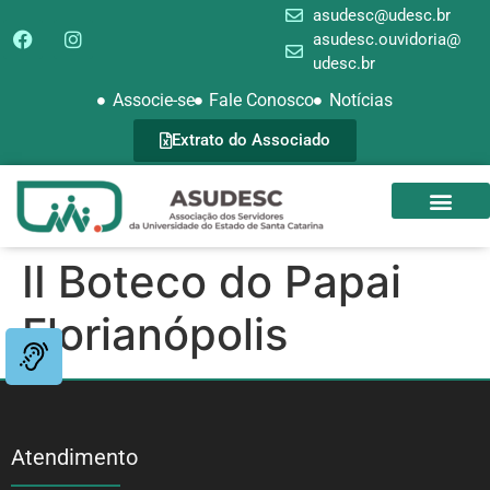
asudesc@udesc.br
asudesc.ouvidoria@
udesc.br
Associe-se
Fale Conosco
Notícias
Extrato do Associado
SEDE CAMPEST
GALERIA DE FOTOS
II Boteco do Papai
Florianópolis
Atendimento