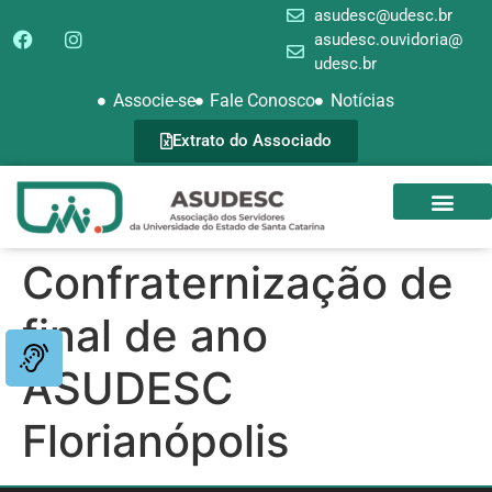
asudesc@udesc.br
asudesc.ouvidoria@
udesc.br
Associe-se
Fale Conosco
Notícias
Extrato do Associado
SEDE CAMPEST
GALERIA DE FOTOS
Confraternização de
final de ano
ASUDESC
Florianópolis