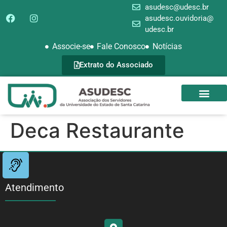
asudesc@udesc.br
asudesc.ouvidoria@
udesc.br
Associe-se
Fale Conosco
Notícias
Extrato do Associado
SEDE CAMPEST
GALERIA DE FOTOS
Deca Restaurante
Atendimento