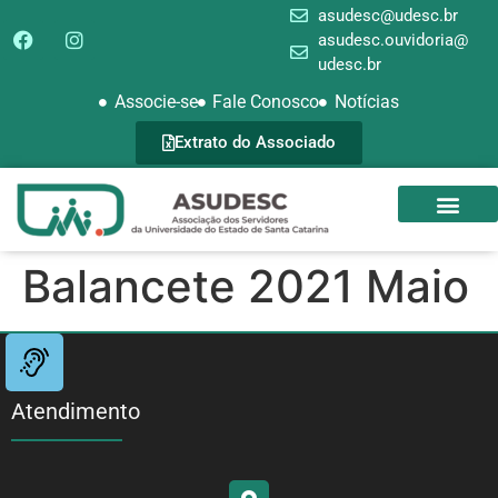
asudesc@udesc.br
asudesc.ouvidoria@
udesc.br
Associe-se
Fale Conosco
Notícias
Extrato do Associado
SEDE CAMPEST
GALERIA DE FOTOS
Balancete 2021 Maio
Atendimento