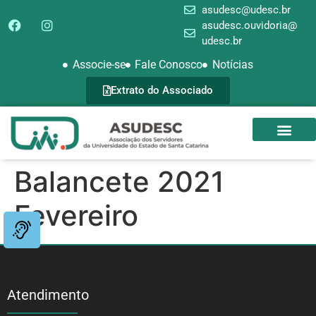
asudesc@udesc.br
asudesc.ouvidoria@
udesc.br
Associe-se
Fale Conosco
Notícias
Extrato do Associado
SEDE CAMPEST
GALERIA DE FOTOS
Balancete 2021
Fevereiro
Atendimento