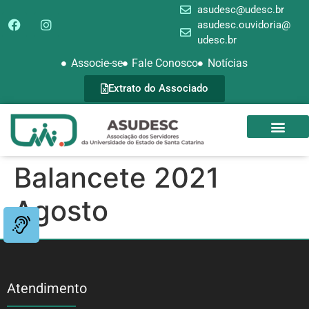
asudesc@udesc.br
asudesc.ouvidoria@
udesc.br
Associe-se
Fale Conosco
Notícias
Extrato do Associado
SEDE CAMPEST
GALERIA DE FOTOS
Balancete 2021
Agosto
Atendimento