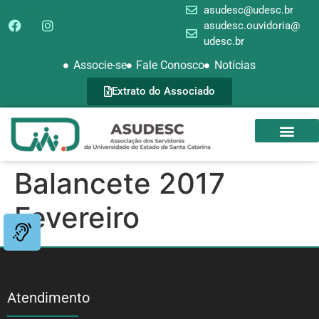
asudesc@udesc.br
asudesc.ouvidoria@
udesc.br
Associe-se
Fale Conosco
Notícias
Extrato do Associado
SEDE CAMPEST
GALERIA DE FOTOS
Balancete 2017
Fevereiro
Atendimento