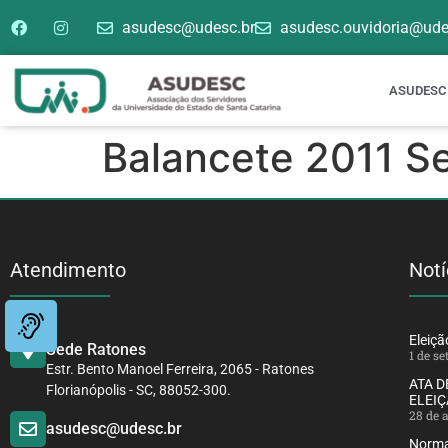
asudesc@udesc.br
asudesc.ouvidoria@ude
ASUDESC
Balancete 2011 S
Atendimento
Notí
Eleiç
Sede Ratones
1 de s
Estr. Bento Manoel Ferreira, 2065 - Ratones
ATA 
Florianópolis - SC, 88052-300.
ELEIÇ
28 de 
asudesc@udesc.br
Norma