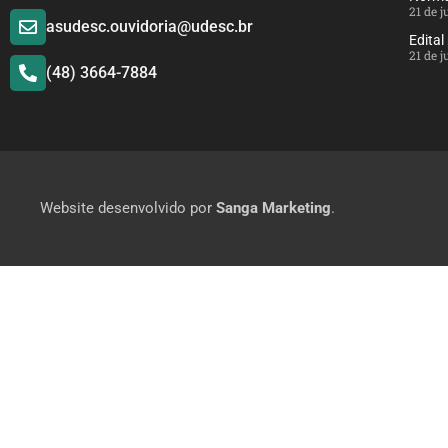
21 de 
asudesc.ouvidoria@udesc.br
Edital
21 de 
(48) 3664-7884
Website desenvolvido por
Sanga Marketing
.