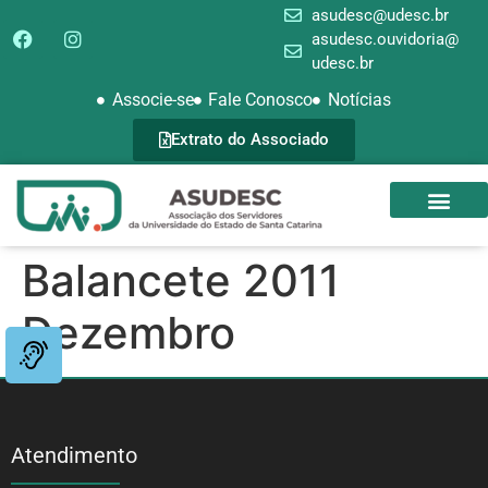
asudesc@udesc.br
asudesc.ouvidoria@
udesc.br
Associe-se
Fale Conosco
Notícias
Extrato do Associado
SEDE CAMPEST
GALERIA DE FOTOS
Balancete 2011
Dezembro
Atendimento