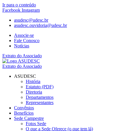
Ir para o conteúdo
Facebook
Instagram
asudesc@udesc.br
asudesc.ouvidoria@udesc.br
Associe-se
Fale Conosco
Notícias
Extrato do Associado
Extrato do Associado
ASUDESC
História
Estatuto (PDF)
Diretoria
Departamentos
Representantes
Convênios
Benefícios
Sede Campestre
Fotos Sede
O que a Sede Oferece (o que tem lá)