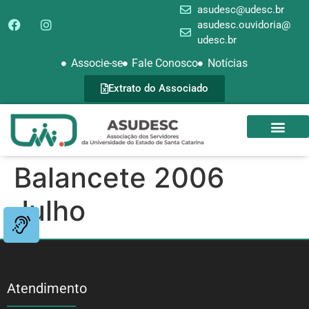
asudesc@udesc.br
asudesc.ouvidoria@
udesc.br
Associe-se
Fale Conosco
Notícias
Extrato do Associado
SEDE CAMPEST
GALERIA DE FOTOS
Balancete 2006
Julho
Atendimento