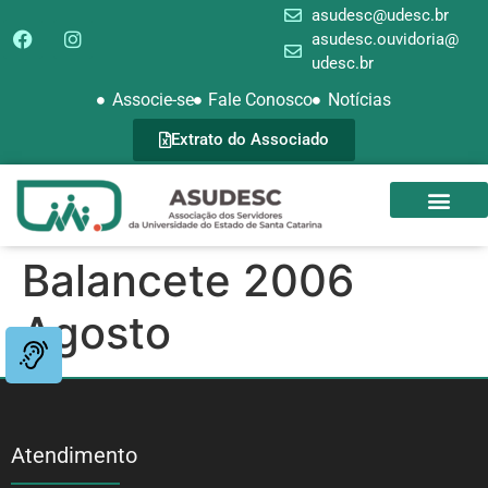
asudesc@udesc.br
asudesc.ouvidoria@
udesc.br
Associe-se
Fale Conosco
Notícias
Extrato do Associado
SEDE CAMPEST
GALERIA DE FOTOS
Balancete 2006
Agosto
Atendimento