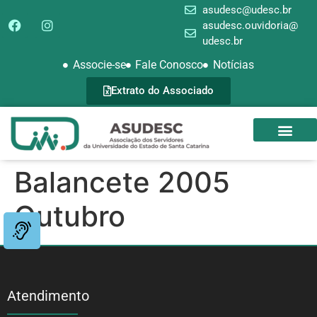
asudesc@udesc.br
asudesc.ouvidoria@
udesc.br
Associe-se
Fale Conosco
Notícias
Extrato do Associado
SEDE CAMPEST
GALERIA DE FOTOS
Balancete 2005
Outubro
Atendimento