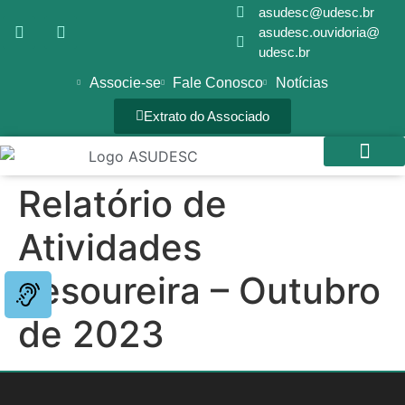
asudesc@udesc.br
asudesc.ouvidoria@
udesc.br
Associe-se
Fale Conosco
Notícias
Extrato do Associado
Relatório de
SEDE CAMPES
GALERIA DE FOTOS
Atividades
Tesoureira – Outubro
de 2023