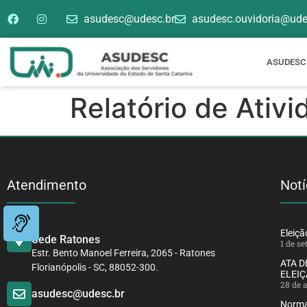
asudesc@udesc.br
asudesc.ouvidoria@ude
ASUDESC
Relatório de Ativ
Atendimento
Notí
Eleiç
Sede Ratones
1 de s
Estr. Bento Manoel Ferreira, 2065 - Ratones
ATA 
Florianópolis - SC, 88052-300.
ELEIÇ
28 de 
asudesc@udesc.br
Norma