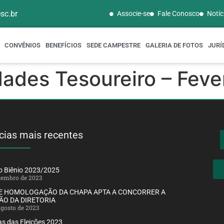
sc.br
Associe-se
Fale Conosco
Notíc
CONVÊNIOS
BENEFÍCIOS
SEDE CAMPESTRE
GALERIA DE FOTOS
JURÍ
idades Tesoureiro – Fev
cias mais recentes
ão Biênio 2023/2025
etembro de 2023
DE HOMOLOGAÇÃO DA CHAPA APTA A CONCORRER A
ÃO DA DIRETORIA
agosto de 2023
s das Eleições 2023