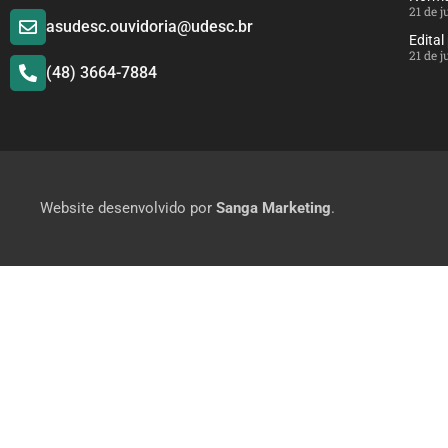
21 de 
asudesc.ouvidoria@udesc.br
Edital
21 de 
(48) 3664-7884
Website desenvolvido por
Sanga Marketing
.