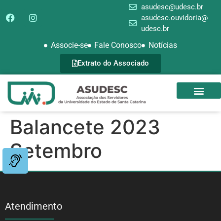
asudesc@udesc.br
asudesc.ouvidoria@
udesc.br
Associe-se
Fale Conosco
Notícias
Extrato do Associado
SEDE CAMPEST
GALERIA DE FOTOS
Balancete 2023
Setembro
Atendimento