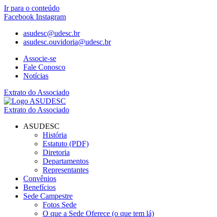
Ir para o conteúdo
Facebook
Instagram
asudesc@udesc.br
asudesc.ouvidoria@udesc.br
Associe-se
Fale Conosco
Notícias
Extrato do Associado
Extrato do Associado
ASUDESC
História
Estatuto (PDF)
Diretoria
Departamentos
Representantes
Convênios
Benefícios
Sede Campestre
Fotos Sede
O que a Sede Oferece (o que tem lá)