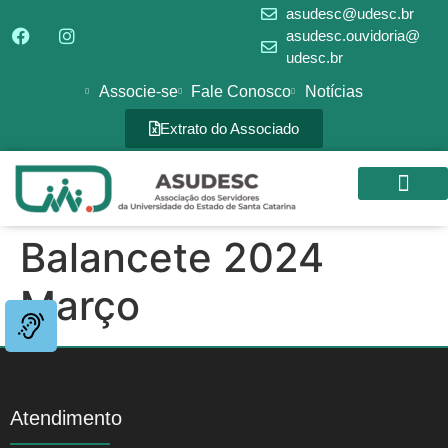
asudesc@udesc.br
asudesc.ouvidoria@
udesc.br
Associe-se
Fale Conosco
Notícias
Extrato do Associado
SEDE CAMPES
GALERIA DE FOTOS
Balancete 2024
Março
Atendimento