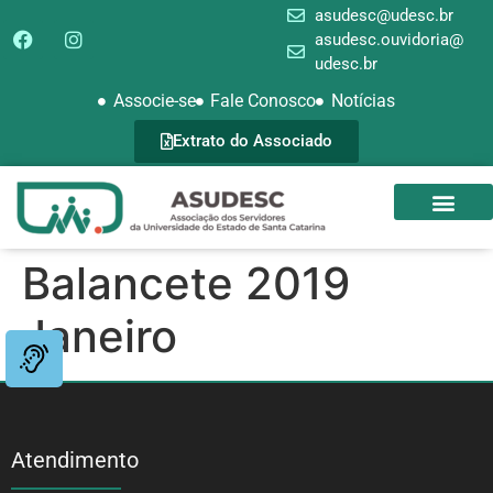
asudesc@udesc.br
asudesc.ouvidoria@
udesc.br
Associe-se
Fale Conosco
Notícias
Extrato do Associado
SEDE CAMPEST
GALERIA DE FOTOS
Balancete 2019
Janeiro
Atendimento