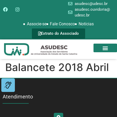
asudesc@udesc.br
asudesc.ouvidoria@
udesc.br
Associe-se
Fale Conosco
Notícias
Extrato do Associado
SEDE CAMPEST
GALERIA DE FOTOS
Balancete 2018 Abril
Atendimento