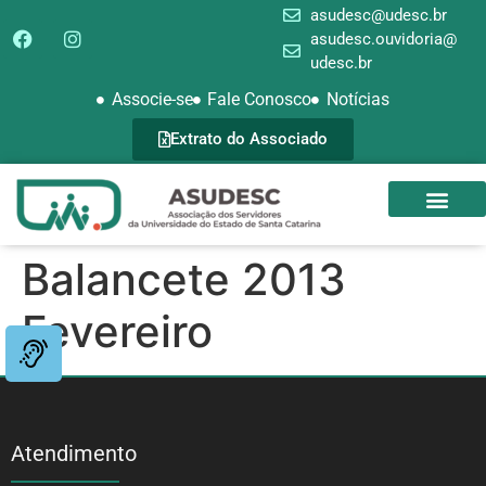
asudesc@udesc.br
asudesc.ouvidoria@
udesc.br
Associe-se
Fale Conosco
Notícias
Extrato do Associado
SEDE CAMPEST
GALERIA DE FOTOS
Balancete 2013
Fevereiro
Atendimento