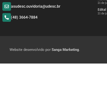
21 de 
asudesc.ouvidoria@udesc.br
Edital
21 de 
(48) 3664-7884
Website desenvolvido por
Sanga Marketing
.