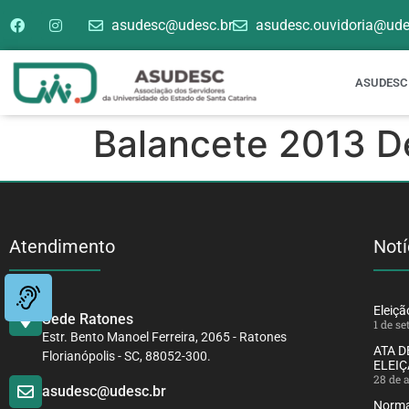
asudesc@udesc.br
asudesc.ouvidoria@ude
ASUDESC
Balancete 2013 
Atendimento
Notí
Eleiç
Sede Ratones
1 de s
Estr. Bento Manoel Ferreira, 2065 - Ratones
ATA 
Florianópolis - SC, 88052-300.
ELEIÇ
28 de 
asudesc@udesc.br
Norma