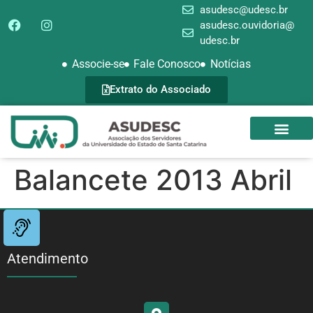
asudesc@udesc.br
asudesc.ouvidoria@
udesc.br
Associe-se
Fale Conosco
Notícias
Extrato do Associado
SEDE CAMPEST
GALERIA DE FOTOS
Balancete 2013 Abril
Atendimento