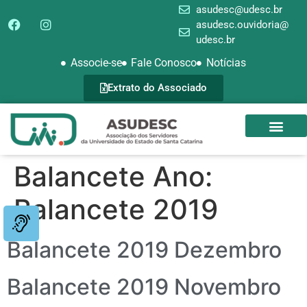
asudesc@udesc.br
asudesc.ouvidoria@
udesc.br
Associe-se
Fale Conosco
Notícias
Extrato do Associado
SEDE CAMPEST
GALERIA DE FOTOS
Balancete Ano:
Balancete 2019
Balancete 2019 Dezembro
Balancete 2019 Novembro