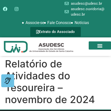
asudesc@udesc.br
asudesc.ouvidoria@
udesc.br
Associe-se
Fale Conosco
Notícias
Extrato do Associado
SEDE CAMPEST
GALERIA DE FOTOS
Relatório de
Atividades do
Tesoureira –
novembro de 2024