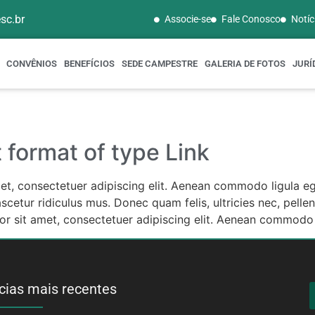
sc.br
Associe-se
Fale Conosco
Notíc
CONVÊNIOS
BENEFÍCIOS
SEDE CAMPESTRE
GALERIA DE FOTOS
JURÍ
t format of type Link
met, consectetuer adipiscing elit. Aenean commodo ligula 
cetur ridiculus mus. Donec quam felis, ultricies nec, pelle
r sit amet, consectetuer adipiscing elit. Aenean commodo 
cias mais recentes