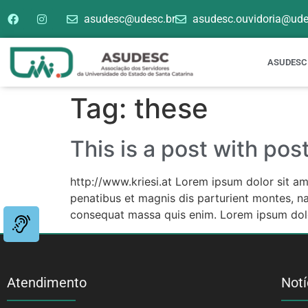
asudesc@udesc.br
asudesc.ouvidoria@ude
ASUDESC
Tag:
these
This is a post with pos
http://www.kriesi.at Lorem ipsum dolor sit a
penatibus et magnis dis parturient montes, nas
consequat massa quis enim. Lorem ipsum dolo
Atendimento
Notí