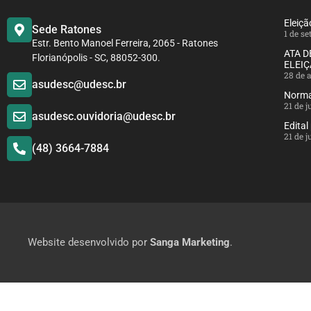
Eleiç
Sede Ratones
1 de s
Estr. Bento Manoel Ferreira, 2065 - Ratones
ATA 
Florianópolis - SC, 88052-300.
ELEIÇ
28 de 
asudesc@udesc.br
Norma
21 de 
asudesc.ouvidoria@udesc.br
Edital
21 de 
(48) 3664-7884
Website desenvolvido por
Sanga Marketing
.