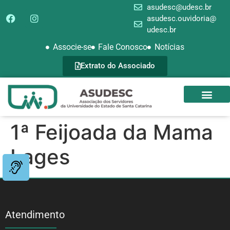
asudesc@udesc.br
asudesc.ouvidoria@
udesc.br
Associe-se
Fale Conosco
Notícias
Extrato do Associado
SEDE CAMPEST
GALERIA DE FOTOS
1ª Feijoada da Mama
Lages
Atendimento