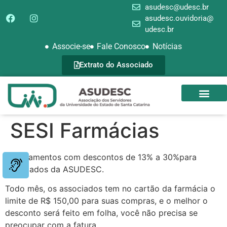
asudesc@udesc.br
asudesc.ouvidoria@
udesc.br
Associe-se
Fale Conosco
Notícias
Extrato do Associado
SEDE CAMPEST
GALERIA DE FOTOS
SESI Farmácias
Medicamentos com descontos de 13% a 30%para
associados da ASUDESC.
Todo mês, os associados tem no cartão da farmácia o
limite de R$ 150,00 para suas compras, e o melhor o
desconto será feito em folha, você não precisa se
preocupar com a fatura