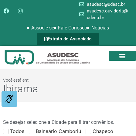
asudesc@udesc.br
asudesc.ouvidoria@
udesc.br
Associe-se
Fale Conosco
Notícias
Extrato do Associado
SEDE CAMPEST
GALERIA DE FOTOS
Você está em:
Ibirama
Se desejar selecione a Cidade para filtrar convênios.
Todos
Balneário Camboriú
Chapecó