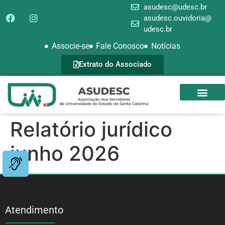
asudesc@udesc.br
asudesc.ouvidoria@
udesc.br
Associe-se
Fale Conosco
Notícias
Extrato do Associado
SEDE CAMPEST
GALERIA DE FOTOS
Relatório jurídico
junho 2026
Atendimento