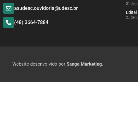
21 de 
asudesc.ouvidoria@udesc.br
Edital
21 de 
(48) 3664-7884
Website desenvolvido por
Sanga Marketing
.