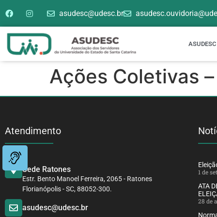
asudesc@udesc.br
asudesc.ouvidoria@ude
ASUDESC
Ações Coletivas 
Atendimento
Notí
Eleiç
Sede Ratones
1 de s
Estr. Bento Manoel Ferreira, 2065 - Ratones
ATA 
Florianópolis - SC, 88052-300.
ELEIÇ
28 de 
asudesc@udesc.br
Norma