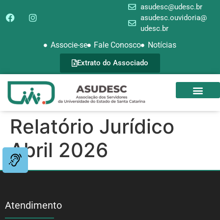
asudesc@udesc.br
asudesc.ouvidoria@
udesc.br
Associe-se
Fale Conosco
Notícias
Extrato do Associado
SEDE CAMPEST
GALERIA DE FOTOS
Relatório Jurídico
Abril 2026
Atendimento