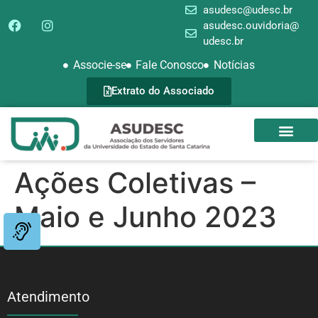
asudesc@udesc.br
asudesc.ouvidoria@
udesc.br
Associe-se
Fale Conosco
Notícias
Extrato do Associado
SEDE CAMPEST
GALERIA DE FOTOS
Ações Coletivas –
Maio e Junho 2023
Atendimento